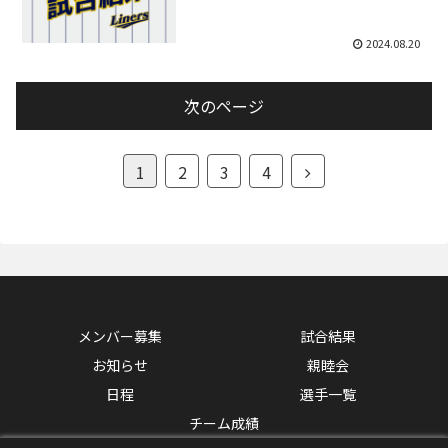
2024.08.20
次のページ
次
1
2
3
4
へ
メンバー募集
試合結果
お知らせ
親睦会
日程
選手一覧
チーム成績