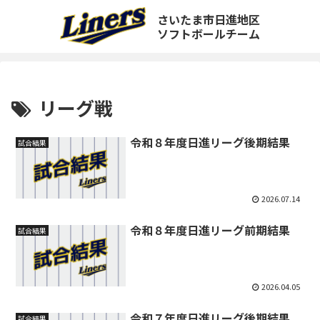
さいたま市日進地区
ソフトボールチーム
リーグ戦
令和８年度日進リーグ後期結果
試合結果
2026.07.14
令和８年度日進リーグ前期結果
試合結果
2026.04.05
令和７年度日進リーグ後期結果
試合結果