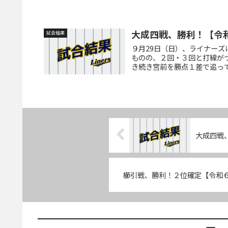
大成四戦、勝利！【令
試合結果
９月29日（日）、ライナー
ものの、２回・３回と打線がつ
き続き宮前を勝点１差で追ってい
大成四戦
櫛引戦、勝利！２位確定【令和