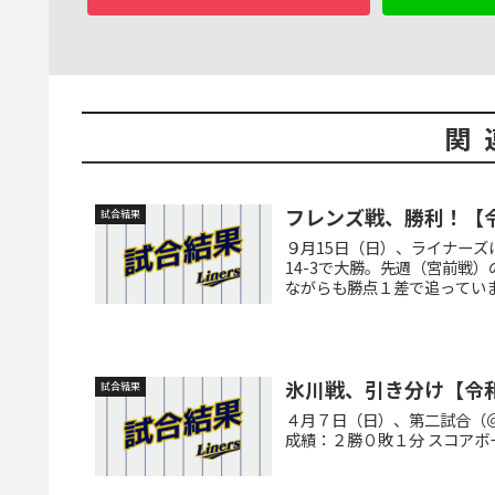
関
フレンズ戦、勝利！【
試合結果
９月15日（日）、ライナー
14-3で大勝。先週（宮前戦
ながらも勝点１差で追っています
氷川戦、引き分け【令
試合結果
４月７日（日）、第二試合（＠
成績：２勝０敗１分 スコアボ