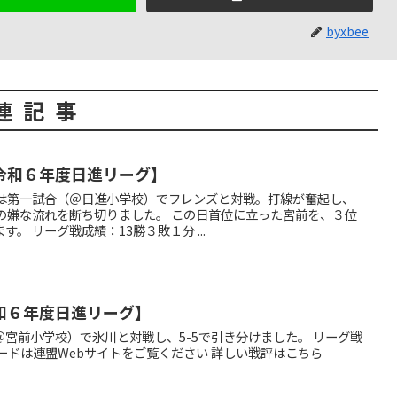
byxbee
連記事
令和６年度日進リーグ】
ズは第一試合（＠日進小学校）でフレンズと対戦。打線が奮起し、
）の嫌な流れを断ち切りました。 この日首位に立った宮前を、３位
。 リーグ戦成績：13勝３敗１分 ...
和６年度日進リーグ】
宮前小学校）で氷川と対戦し、5-5で引き分けました。 リーグ戦
ードは連盟Webサイトをご覧ください 詳しい戦評はこちら