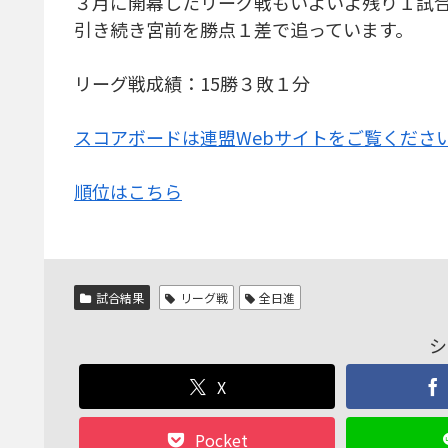
３月に開幕したリーグ戦もいよいよ残り１試
引き続き宮前を勝点１差で追っています。
リーグ戦成績：15勝３敗１分
スコアボードは連盟Webサイトをご覧くださ
順位はこちら
試合結果
リーグ戦
全日進
シ
X
Pocket