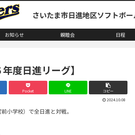
さいたま市日進地区ソフトボー
お知らせ
親睦会
日程
６年度日進リーグ】
Pocket
LINE
コピー
2024.10.08
宮前小学校）で全日進と対戦。