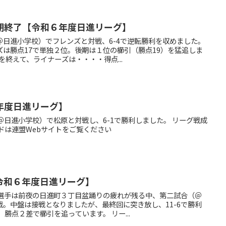
期終了【令和６年度日進リーグ】
＠日進小学校）でフレンズと対戦、6-4で逆転勝利を収めました。
は勝点17で単独２位。後期は１位の櫛引（勝点19）を猛追しま
を終えて、ライナーズは・・・・得点...
年度日進リーグ】
＠日進小学校）で松原と対戦し、6-1で勝利しました。 リーグ戦成
ドは連盟Webサイトをご覧ください
令和６年度日進リーグ】
ズ選手は前夜の日進町３丁目盆踊りの疲れが残る中、第二試合（＠
。中盤は接戦となりましたが、最終回に突き放し、11-6で勝利
勝点２差で櫛引を追っています。 リー...