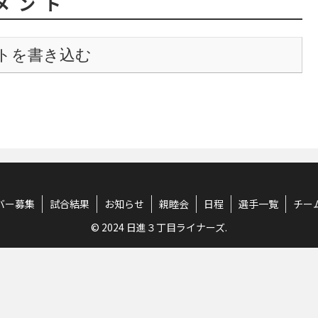
メント
トを書き込む
バー募集
試合結果
お知らせ
親睦会
日程
選手一覧
チー
© 2024 日進３丁目ライナーズ.