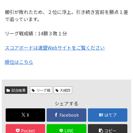
櫛引が敗れたため、２位に浮上。引き続き宮前を勝点１差
で追っています。
リーグ戦成績：14勝３敗１分
スコアボードは連盟Webサイトをご覧ください
順位はこちら
試合結果
リーグ戦
大成四
シェアする
X
Facebook
はてブ
Pocket
LINE
コピー