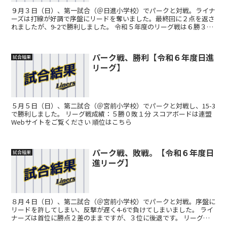
９月３日（日）、第一試合（＠日進小学校）でパークと対戦。ライナ
ーズは打線が好調で序盤にリードを奪いました。最終回に２点を返さ
れましたが、9-2で勝利しました。 令和５年度のリーグ戦は６勝３敗
１分の４位でフィニッシュしました。 ９月下旬からは...
パーク戦、勝利【令和６年度日進
試合結果
リーグ】
５月５日（日）、第二試合（＠宮前小学校）でパークと対戦し、15-3
で勝利しました。 リーグ戦成績：５勝０敗１分 スコアボードは連盟
Webサイトをご覧ください 順位はこちら
パーク戦、敗戦。【令和６年度日
試合結果
進リーグ】
８月４日（日）、第二試合（＠宮前小学校）でパークと対戦。序盤に
リードを許してしまい、反撃が遅く4-6で負けてしまいました。 ライ
ナーズは首位に勝点２差のままですが、３位に後退です。 リーグ戦
成績：11勝２敗１分 スコアボードは連盟Webサイ...