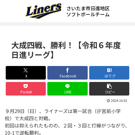
さいたま市日進地区
ソフトボールチーム
大成四戦、勝利！【令和６年度
日進リーグ】
X
Facebook
はてブ
Pocket
LINE
コピー
2024.10.01
９月29日（日）、ライナーズは第一試合（＠宮前小学
校）で大成四と対戦。
初回は抑えられたものの、２回・３回と打線がつながり、
10-1で逆転勝利。