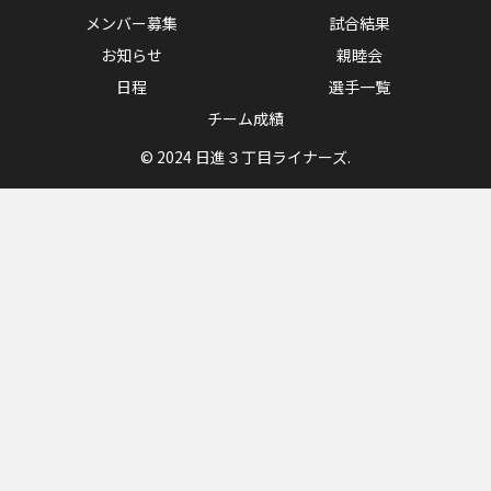
メンバー募集
試合結果
お知らせ
親睦会
日程
選手一覧
チーム成績
© 2024 日進３丁目ライナーズ.