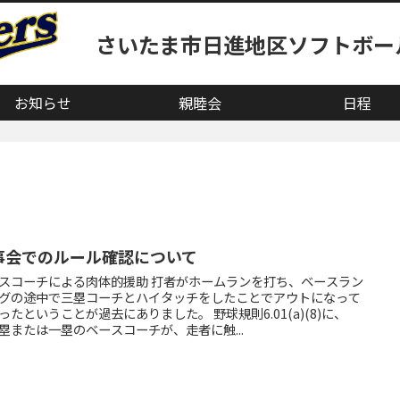
さいたま市日進地区ソフトボー
お知らせ
親睦会
日程
事会でのルール確認について
スコーチによる肉体的援助 打者がホームランを打ち、ベースラン
グの途中で三塁コーチとハイタッチをしたことでアウトになって
ったということが過去にありました。 野球規則6.01(a)(8)に、
塁または一塁のベースコーチが、走者に触...