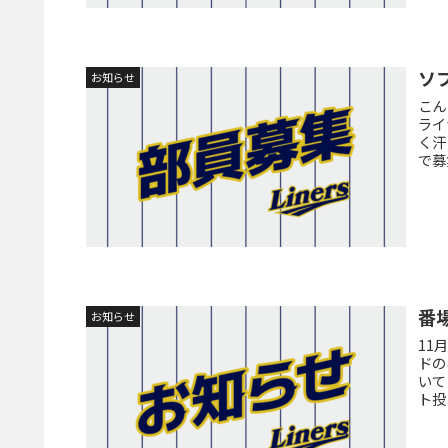
ソ
お知らせ
こん
ライ
く汗
で募
番
お知らせ
11
ドの
いて
ト投