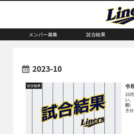
メンバー募集
試合結果
2023-10
令
試合結果
10
い、
勝）
き分