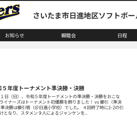
さいたま市日進地区ソフトボー
お知らせ
親睦会
日程
和５年度トーナメント準決勝・決勝
月１日（日）、令和５年度トーナメントの準決勝・決勝をおこな
ライナーズはトーナメント初優勝を飾りました！ vs 櫛引（準決
 準決勝は櫛引戦（＠日進小学校）でした。 ４回終了時に2-2の引
けとなり、スタメン９人によるジャンケンを...