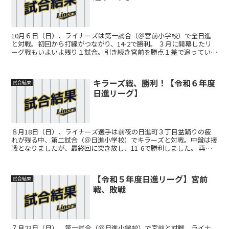
10月６日（日）、ライナーズは第一試合（＠宮前小学校）で全日進
と対戦。初回から打線がつながり、14-2で勝利。 ３月に開幕したリ
ーグ戦もいよいよ残り１試合。引き続き宮前を勝点１差で追っていま
す。 リーグ戦成績：15勝３敗１分 スコアボードは...
キラーズ戦、勝利！【令和６年度
試合結果
日進リーグ】
８月18日（日）、ライナーズ選手は前夜の日進町３丁目盆踊りの疲
れが残る中、第二試合（＠日進小学校）でキラーズと対戦。中盤は接
戦となりましたが、最終回に突き放し、11-6で勝利しました。 再び
２位に浮上し、勝点２差で櫛引を追っています。 リー...
【令和５年度日進リーグ】宮前
試合結果
戦、敗戦
７月23日（日）、第一試合（＠日進小学校）で宮前と対戦。ライナ