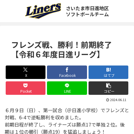
さいたま市日進地区
ソフトボールチーム
フレンズ戦、勝利！前期終了
【令和６年度日進リーグ】
X
Facebook
はてブ
Pocket
LINE
コピー
2024.06.11
６月９日（日）、第一試合（＠日進小学校）でフレンズと
対戦、6-4で逆転勝利を収めました。
前期日程が終了し、ライナーズは勝点17で単独２位。後
期は１位の櫛引（勝点19）を猛追しましょう！