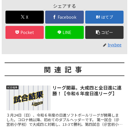
シェアする
X
Facebook
はてブ
Pocket
LINE
コピー
byxbee
関連記事
リーグ開幕。大成四と全日進に連
試合結果
勝！【令和６年度日進リーグ】
３月24日（日）、令和６年度の日進ソフトボールリーグが開幕しま
した。コロナ禍以降、初めてのダブルヘッダーです。 第一試合（＠
宮前小学校）で大成四と対戦し、13-3で勝利。第四試合（＠宮前小学
校）で全日進と対戦し、11-3で勝利。どちらの試合...