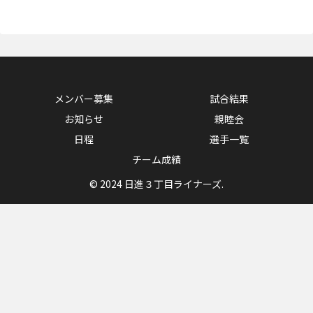
メンバー募集
試合結果
お知らせ
親睦会
日程
選手一覧
チーム成績
© 2024 日進３丁目ライナーズ.