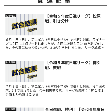
関連記事
【令和５年度日進リーグ】松原
試合結果
戦、引き分け
６月４日（日）、第二試合（＠日進小学校）で松原と対戦。ライナー
ズは２回に１点リードしましたが、３回に逆転３ランHRを浴びまし
た。その裏に粘って追いつき、3-3の引き分けでした。 リーグ戦成
績：２勝１分 詳しい戦評はこちら
【令和５年度日進リーグ】櫛引
試合結果
戦、敗戦
７月９日（日）、第二試合（＠宮前小学校）で櫛引と対戦。投手戦の
末、1-3で敗れました。今季初黒星です。 リーグ戦成績：４勝１敗１
分 詳しい戦評はこちら
全日進戦、勝利！【令和６年度日
試合結果