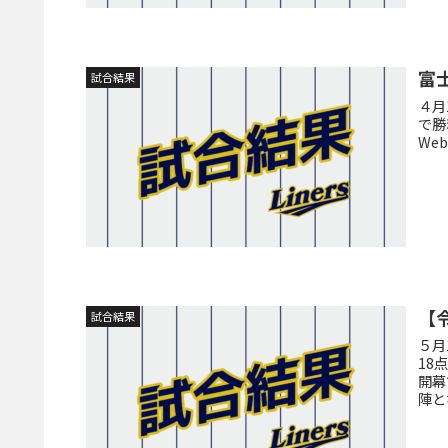
富
試合結果
４月
で勝
We
【
試合結果
５月
18
開幕
陣と