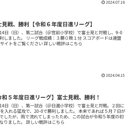
2024.07.16
士見戦、勝利【令和６年度日進リーグ】
14日（日）、第二試合（＠宮前小学校）で富士見と対戦し、9-0
利しました。 リーグ戦成績：３勝０敗１分 スコアボードは連盟
bサイトをご覧ください 詳しい戦評はこちら
2024.04.15
令和５年度日進リーグ】富士見戦、勝利！
14日（日）、第一試合（＠日進小学校）で富士見と対戦。２回に
点を入れる猛攻で、20-0で勝利しました。 本来であれば５月７日が
でしたが、雨で流れてしまったため、この試合が令和５年度の初
なりました。 詳しい戦評はこちら