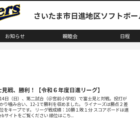
さいたま市日進地区ソフトボー
お知らせ
親睦会
日程
士見戦、勝利！【令和６年度日進リーグ】
14日（日）、第二試合（＠宮前小学校）で富士見と対戦。投打が
かり噛み合い、12-1で勝利を収めました。 ライナーズは勝点２差
位をキープです。 リーグ戦成績：10勝１敗１分 スコアボードは連
ebサイトをご覧ください 順位はこち...