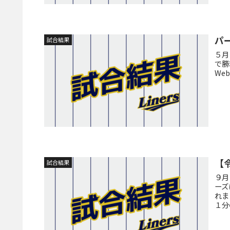
パ
試合結果
５月
で勝
We
【
試合結果
９月
ーズ
れま
１分