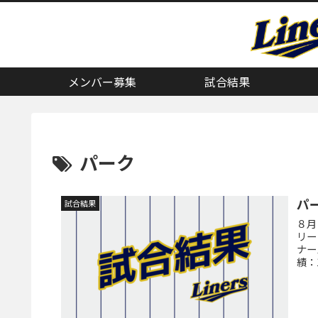
メンバー募集
試合結果
パーク
パ
試合結果
８月
リー
ナー
績：