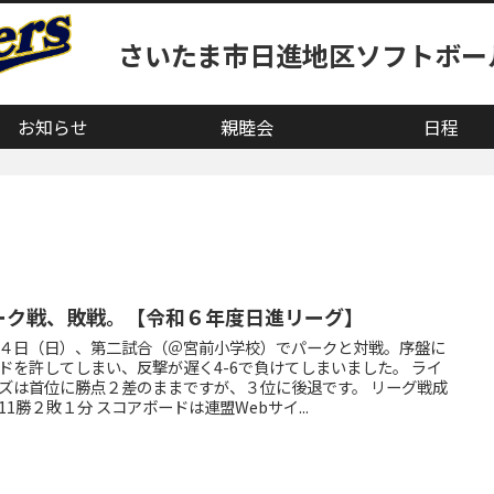
さいたま市日進地区ソフトボー
お知らせ
親睦会
日程
ーク戦、敗戦。【令和６年度日進リーグ】
４日（日）、第二試合（＠宮前小学校）でパークと対戦。序盤に
ドを許してしまい、反撃が遅く4-6で負けてしまいました。 ライ
ズは首位に勝点２差のままですが、３位に後退です。 リーグ戦成
11勝２敗１分 スコアボードは連盟Webサイ...