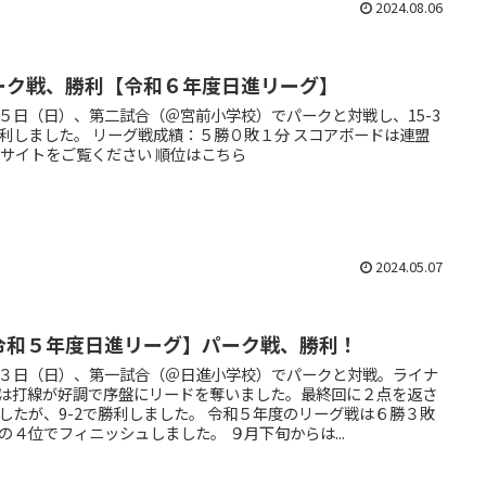
2024.08.06
ーク戦、勝利【令和６年度日進リーグ】
５日（日）、第二試合（＠宮前小学校）でパークと対戦し、15-3
利しました。 リーグ戦成績：５勝０敗１分 スコアボードは連盟
bサイトをご覧ください 順位はこちら
2024.05.07
令和５年度日進リーグ】パーク戦、勝利！
３日（日）、第一試合（＠日進小学校）でパークと対戦。ライナ
は打線が好調で序盤にリードを奪いました。最終回に２点を返さ
したが、9-2で勝利しました。 令和５年度のリーグ戦は６勝３敗
の４位でフィニッシュしました。 ９月下旬からは...